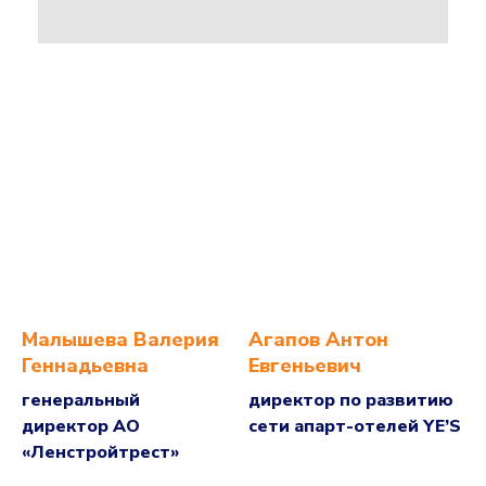
Малышева Валерия
Агапов Антон
Геннадьевна
Евгеньевич
генеральный
директор по развитию
директор АО
сети апарт-отелей YE’S
«Ленстройтрест»