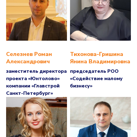
Селезнев Роман
Тихонова-Гришина
Александрович
Янина Владимировна
заместитель директора
председатель РОО
проекта «Юнтолово»
«Содействие малому
компании «Главстрой
бизнесу»
Санкт-Петербург»